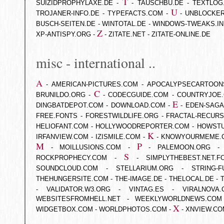
T
SUIZIDPROPHYLAXE.DE
-
-
TAUSCHBU.DE
-
TEXTLOG
U
TROJANER-INFO.DE
-
TYPEFACTS.COM
-
-
UNBLOCKER
BUSCH-SEITEN.DE
-
WINTOTAL.DE
-
WINDOWS-TWEAKS.I
Z
XP-ANTISPY.ORG
-
-
ZITATE.NET
-
ZITATE-ONLINE.DE
misc - international ..
A
-
AMERICAN-PICTURES.COM
-
APOCALYPSECARTOON
C
BRUNILDO.ORG
-
-
CODECGUIDE.COM
-
COUNTRYJOE
E
DINGBATDEPOT.COM
-
DOWNLOAD.COM
-
-
EDEN-SAGA
FREE.FONTS
-
FORESTWILDLIFE.ORG
-
FRACTAL-RECUR
HELIOFANT.COM
-
HOLLYWOODREPORTER.COM
-
HOWST
K
IRFANVIEW.COM
-
IZISMILE.COM
-
-
KNOWYOURMEME.
M
P
-
MOILLUSIONS.COM
-
-
PALEMOON.ORG
S
ROCKPROPHECY.COM
-
-
SIMPLYTHEBEST.NET.F
SOUNDCLOUD.COM
-
STELLARIUM.ORG
-
STRING-
THEHUNGERSITE.COM
-
THE-IMAGE.DE
-
THELOCAL.DE
-
-
VALIDATOR.W3.ORG
-
VINTAG.ES
-
VIRALNOVA.
WEBSITESFROMHELL.NET
-
WEEKLYWORLDNEWS.COM
X
WIDGETBOX.COM
-
WORLDPHOTOS.COM
-
-
XNVIEW.CO