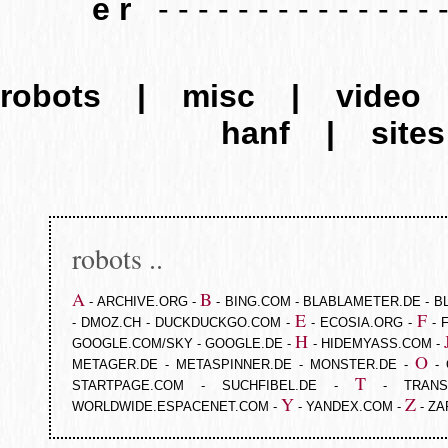
e r
- - - - - - - - - - - - - - - 
robots
|
misc
|
video
hanf
|
sites
robots ..
A
B
-
ARCHIVE.ORG
-
-
BING.COM
-
BLABLAMETER.DE
-
B
E
F
-
DMOZ.CH
-
DUCKDUCKGO.COM
-
-
ECOSIA.ORG
-
-
H
GOOGLE.COM/SKY
-
GOOGLE.DE
-
-
HIDEMYASS.COM
-
O
METAGER.DE
-
METASPINNER.DE
-
MONSTER.DE
-
-
T
STARTPAGE.COM
-
SUCHFIBEL.DE
-
-
TRANS
Y
Z
WORLDWIDE.ESPACENET.COM
-
-
YANDEX.COM
-
-
ZA