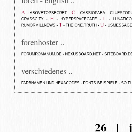
foren - english ..
A
C
-
ABOVETOPSECRET
-
-
CASSIOPAEA
-
CLUESFOR
H
L
GRASSCITY
-
-
HYPERSPACECAFE
-
-
LUNATIC
T
U
RUMORMILLNEWS
-
-
THE.ONE.TRUTH
-
-
USMESSAG
forenhoster ..
FORUMROMANUM.DE
-
NEXUSBOARD.NET
-
SITEBOARD.D
verschiedenes ..
FARBNAMEN.UND.HEXACODES
-
FONTS.BEISPIELE
-
SO.F
26
|