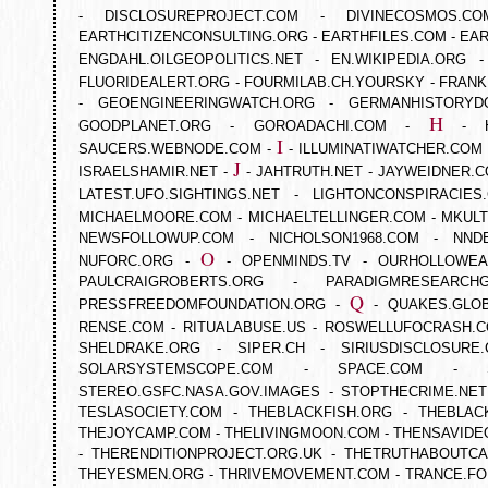
-
DISCLOSUREPROJECT.COM
-
DIVINECOSMOS.CO
EARTHCITIZENCONSULTING.ORG
-
EARTHFILES.COM
-
EAR
ENGDAHL.OILGEOPOLITICS.NET
-
EN.WIKIPEDIA.ORG
FLUORIDEALERT.ORG
-
FOURMILAB.CH.YOURSKY
-
FRANK
-
GEOENGINEERINGWATCH.ORG
-
GERMANHISTORYDO
H
GOODPLANET.ORG
-
GOROADACHI.COM
-
-
I
SAUCERS.WEBNODE.COM
-
-
ILLUMINATIWATCHER.COM
J
ISRAELSHAMIR.NET
-
-
JAHTRUTH.NET
-
JAYWEIDNER.
LATEST.UFO.SIGHTINGS.NET
-
LIGHTONCONSPIRACIES
MICHAELMOORE.COM
-
MICHAELTELLINGER.COM
-
MKULT
NEWSFOLLOWUP.COM
-
NICHOLSON1968.COM
-
NND
O
NUFORC.ORG
-
-
OPENMINDS.TV
-
OURHOLLOWEA
PAULCRAIGROBERTS.ORG
-
PARADIGMRESEARCH
Q
PRESSFREEDOMFOUNDATION.ORG
-
-
QUAKES.GLOB
RENSE.COM
-
RITUALABUSE.US
-
ROSWELLUFOCRASH.
SHELDRAKE.ORG
-
SIPER.CH
-
SIRIUSDISCLOSURE
SOLARSYSTEMSCOPE.COM
-
SPACE.COM
-
STEREO.GSFC.NASA.GOV.IMAGES
-
STOPTHECRIME.NET
TESLASOCIETY.COM
-
THEBLACKFISH.ORG
-
THEBLAC
THEJOYCAMP.COM
-
THELIVINGMOON.COM
-
THENSAVIDE
-
THERENDITIONPROJECT.ORG.UK
-
THETRUTHABOUTCA
THEYESMEN.ORG
-
THRIVEMOVEMENT.COM
-
TRANCE.FO