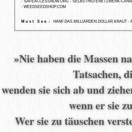
-
SAFEACCESSNOW.ORG
-
SELBSTHILFENETZWERK-CANNA
-
WEEDSEEDSHOP.COM
M u s t S e e :
HANF.DAS.MILLIARDEN.DOLLAR.KRAUT
-
»Nie haben die Massen na
Tatsachen, di
wenden sie sich ab und ziehe
wenn er sie z
Wer sie zu täuschen verste