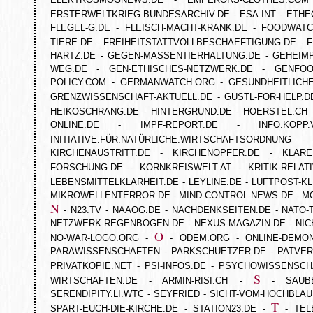
ERSTERWELTKRIEG.BUNDESARCHIV.DE
-
ESA.INT
-
ETHE
FLEGEL-G.DE
-
FLEISCH-MACHT-KRANK.DE
-
FOODWATC
TIERE.DE
-
FREIHEITSTATTVOLLBESCHAEFTIGUNG.DE
-
F
HARTZ.DE
-
GEGEN-MASSENTIERHALTUNG.DE
-
GEHEIMP
WEG.DE
-
GEN-ETHISCHES-NETZWERK.DE
-
GENFOO
POLICY.COM
-
GERMANWATCH.ORG
-
GESUNDHEITLICH
GRENZWISSENSCHAFT-AKTUELL.DE
-
GUSTL-FOR-HELP.D
HEIKOSCHRANG.DE
-
HINTERGRUND.DE
-
HOERSTEL.CH
ONLINE.DE
-
IMPF-REPORT.DE
-
INFO.KOPP
INITIATIVE.FÜR.NATÜRLICHE.WIRTSCHAFTSORDNUNG
KIRCHENAUSTRITT.DE
-
KIRCHENOPFER.DE
-
KLARE
FORSCHUNG.DE
-
KORNKREISWELT.AT
-
KRITIK-RELAT
LEBENSMITTELKLARHEIT.DE
-
LEYLINE.DE
-
LUFTPOST-KL
MIKROWELLENTERROR.DE
-
MIND-CONTROL-NEWS.DE
-
M
N
-
N23.TV
-
NAAOG.DE
-
NACHDENKSEITEN.DE
-
NATO-
NETZWERK-REGENBOGEN.DE
-
NEXUS-MAGAZIN.DE
-
NIC
O
NO-WAR-LOGO.ORG
-
-
ODEM.ORG
-
ONLINE-DEMO
PARAWISSENSCHAFTEN
-
PARKSCHUETZER.DE
-
PATVER
PRIVATKOPIE.NET
-
PSI-INFOS.DE
-
PSYCHOWISSENSCH
S
WIRTSCHAFTEN.DE
-
ARMIN-RISI.CH
-
-
SAUB
SERENDIPITY.LI.WTC
-
SEYFRIED
-
SICHT-VOM-HOCHBLAU
T
SPART-EUCH-DIE-KIRCHE.DE
-
STATION23.DE
-
-
TEL