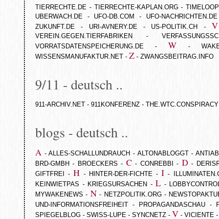
TIERRECHTE.DE
-
TIERRECHTE-KAPLAN.ORG
-
TIMELOOP
UBERWACH.DE
-
UFO-DB.COM
-
UFO-NACHRICHTEN.DE
V
ZUKUNFT.DE
-
URI-AVNERY.DE
-
US-POLITIK.CH
-
VEREIN.GEGEN.TIERFABRIKEN
-
VERFASSUNGSSC
W
VORRATSDATENSPEICHERUNG.DE
-
-
WAKE
Z
WISSENSMANUFAKTUR.NET
-
-
ZWANGSBEITRAG.INFO
9/11 - deutsch ..
911-ARCHIV.NET
-
911KONFERENZ
-
THE.WTC.CONSPIRACY
blogs - deutsch ..
A
-
ALLES-SCHALLUNDRAUCH
-
ALTONABLOGGT
-
ANTIA
C
D
BRD-GMBH
-
BROECKERS
-
-
CONREBBI
-
-
DERIS
H
I
GIFTFREI
-
-
HINTER-DER-FICHTE
-
-
ILLUMINATEN
L
KEINWIETPAS
-
KRIEGSURSACHEN
-
-
LOBBYCONTRO
N
MYWAKENEWS
-
-
NETZPOLITIK.ORG
-
NEWSTOPAKTU
UND-INFORMATIONSFREIHEIT
-
PROPAGANDASCHAU
-
V
SPIEGELBLOG
-
SWISS-LUPE
-
SYNCNETZ
-
-
VICIENTE