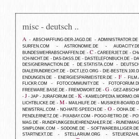
misc - deutsch ..
A
-
ABSCHAFFUNG-DER-JAGD.DE
-
ADMINISTRATOR.DE
SURFEN.COM
-
ASTRONOMIE.DE
-
AUDACITY.D
C
BUNDESWEHRABSCHAFFEN.DE
-
-
CAREERJET.DE
-
CH
ICH-NICHT.DE
-
DAS-DASS.DE
-
DASTELEFONBUCH.DE
-
DA
DESIGNERINACTION.DE
-
DE.STATISTA.COM
-
DEUTSCH
DIALERUNDRECHT.DE
-
DICT.LEO.ORG
-
DIE-BESTEN.100.
F
ENDUNGEN.DE
-
ENERGIESPARMEISTER.DE
-
-
FILM.
FLICKR.COM
-
FOTOCOMMUNITY.DE
-
FOTOFORUM.D
G
FREEWARE.BASE.DE
-
FREMDWORT.DE
-
-
GEZ-ABSCH
J
K
-
-
JAP
-
JURAFORUM.DE
-
-
KAMELOPEDIA.MORMO.O
M
LICHTBLICKE.DE
-
-
MAILHILFE.DE
-
MUSIKER-BOARD.
O
NEWSTRAL.COM
-
NO-HATE-SPEECH.DE
-
-
OOHA.DE
PENDLERNETZ.DE
-
PIXABAY.COM
-
POGO-RETRO.DE
-
PO
MAG.DE
-
RUNDFUNKGEBUEHRENZAHLER.DE
-
RUNENMAG
SIMPLONIK.COM
-
SODONE.DE
-
SOFTWAREBILLIGER.DE
STARTNEXT.DE
-
STELLARIUM.ORG
-
STEUERZAHL