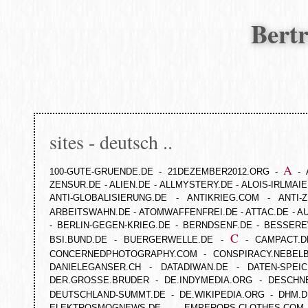
Bert
sites - deutsch ..
A
100-GUTE-GRUENDE.DE
-
21DEZEMBER2012.ORG
-
-
ZENSUR.DE
-
ALIEN.DE
-
ALLMYSTERY.DE
-
ALOIS-IRLMAI
ANTI-GLOBALISIERUNG.DE
-
ANTIKRIEG.COM
-
ANTI-
ARBEITSWAHN.DE
-
ATOMWAFFENFREI.DE
-
ATTAC.DE
-
A
-
BERLIN-GEGEN-KRIEG.DE
-
BERNDSENF.DE
-
BESSERE
C
BSI.BUND.DE
-
BUERGERWELLE.DE
-
-
CAMPACT.D
CONCERNEDPHOTOGRAPHY.COM
-
CONSPIRACY.NEBEL
DANIELEGANSER.CH
-
DATADIWAN.DE
-
DATEN-SPEI
DER.GROSSE.BRUDER
-
DE.INDYMEDIA.ORG
-
DESCHNE
DEUTSCHLAND-SUMMT.DE
-
DE.WIKIPEDIA.ORG
-
DHM.D
ELEKTROSMOGNEWS.DE
-
EMPERORS-CLOTHES.COM