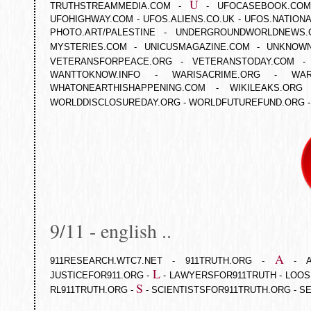
U
TRUTHSTREAMMEDIA.COM
-
-
UFOCASEBOOK.COM
UFOHIGHWAY.COM
-
UFOS.ALIENS.CO.UK
-
UFOS.NATION
PHOTO.ART/PALESTINE
-
UNDERGROUNDWORLDNEWS.
MYSTERIES.COM
-
UNICUSMAGAZINE.COM
-
UNKNOWN
VETERANSFORPEACE.ORG
-
VETERANSTODAY.COM
WANTTOKNOW.INFO
-
WARISACRIME.ORG
-
WAR
WHATONEARTHISHAPPENING.COM
-
WIKILEAKS.ORG
WORLDDISCLOSUREDAY.ORG
-
WORLDFUTUREFUND.ORG
9/11 - english ..
A
911RESEARCH.WTC7.NET
-
911TRUTH.ORG
-
-
L
JUSTICEFOR911.ORG
-
-
LAWYERSFOR911TRUTH
-
LOOS
S
RL911TRUTH.ORG
-
-
SCIENTISTSFOR911TRUTH.ORG
-
S