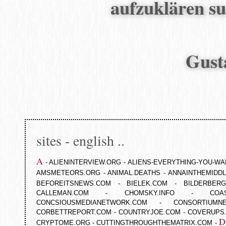
aufzuklären suc
Gust
sites - english ..
A
-
ALIENINTERVIEW.ORG
-
ALIENS-EVERYTHING-YOU-WA
AMSMETEORS.ORG
-
ANIMAL.DEATHS
-
ANNAINTHEMIDD
BEFOREITSNEWS.COM
-
BIELEK.COM
-
BILDERBERG
CALLEMAN.COM
-
CHOMSKY.INFO
-
COA
CONCSIOUSMEDIANETWORK.COM
-
CONSORTIUMN
CORBETTREPORT.COM
-
COUNTRYJOE.COM
-
COVERUPS
D
CRYPTOME.ORG
-
CUTTINGTHROUGHTHEMATRIX.COM
-