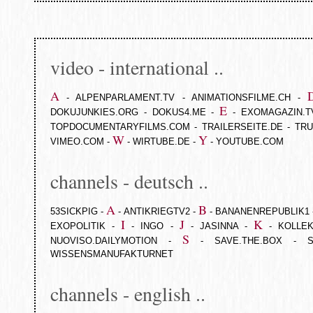
video - international ..
A
-
ALPENPARLAMENT.TV
-
ANIMATIONSFILME.CH
-
E
DOKUJUNKIES.ORG
-
DOKUS4.ME
-
-
EXOMAGAZIN.T
TOPDOCUMENTARYFILMS.COM
-
TRAILERSEITE.DE
-
TRU
W
Y
VIMEO.COM
-
-
WIRTUBE.DE
-
-
YOUTUBE.COM
channels - deutsch ..
A
B
53SICKPIG
-
-
ANTIKRIEGTV2
-
-
BANANENREPUBLIK1
I
J
K
EXOPOLITIK
-
-
INGO
-
-
JASINNA
-
-
KOLLEK
S
NUOVISO.DAILYMOTION
-
-
SAVE.THE.BOX
-
WISSENSMANUFAKTURNET
channels - english ..