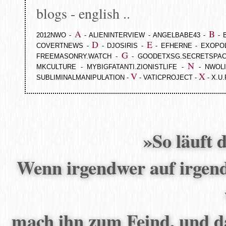
blogs - english ..
A
B
2012NWO
-
-
ALIENINTERVIEW
-
ANGELBABE43
-
-
D
E
COVERTNEWS
-
-
DJOSIRIS
-
-
EFHERNE
-
EXOPOL
G
FREEMASONRY.WATCH
-
-
GOODETXSG.SECRETSPA
N
MKCULTURE
-
MYBIGFATANTI.ZIONISTLIFE
-
-
NWOL
V
X
SUBLIMINALMANIPULATION
-
-
VATICPROJECT
-
-
X.U.
»So läuft 
Wenn irgendwer auf irgende
mach ihn zum Feind, und das