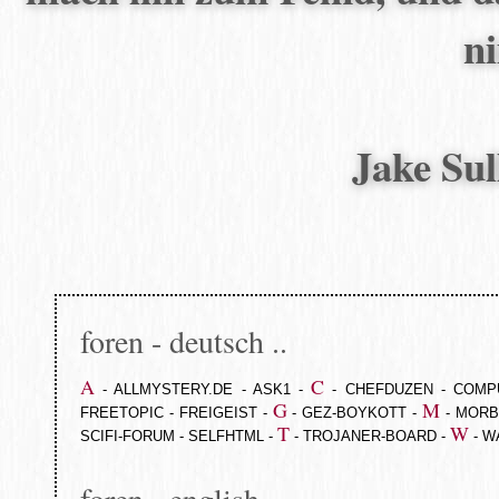
n
Jake Sul
foren - deutsch ..
A
C
-
ALLMYSTERY.DE
-
ASK1
-
-
CHEFDUZEN
-
COMP
G
M
FREETOPIC
-
FREIGEIST
-
-
GEZ-BOYKOTT
-
-
MORB
T
W
SCIFI-FORUM
-
SELFHTML
-
-
TROJANER-BOARD
-
-
W