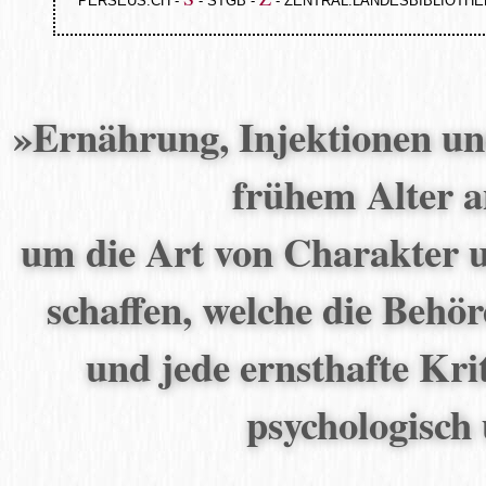
PERSEUS.CH
-
-
STGB
-
-
ZENTRAL.LANDESBIBLIOTHE
»Ernährung, Injektionen u
frühem Alter 
um die Art von Charakter u
schaffen, welche die Behö
und jede ernsthafte Kr
psychologisch