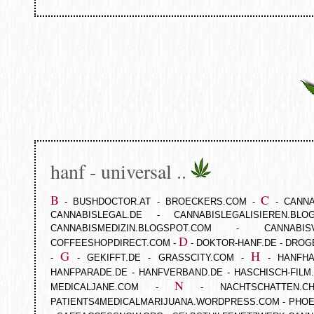
hanf - universal ..
B
C
-
BUSHDOCTOR.AT
-
BROECKERS.COM
-
-
CANNA
CANNABISLEGAL.DE
-
CANNABISLEGALISIEREN.BLO
CANNABISMEDIZIN.BLOGSPOT.COM
-
CANNABISV
D
COFFEESHOPDIRECT.COM
-
-
DOKTOR-HANF.DE
-
DROG
G
H
-
-
GEKIFFT.DE
-
GRASSCITY.COM
-
-
HANFHA
HANFPARADE.DE
-
HANFVERBAND.DE
-
HASCHISCH-FILM
N
MEDICALJANE.COM
-
-
NACHTSCHATTEN.C
PATIENTS4MEDICALMARIJUANA.WORDPRESS.COM
-
PHOE