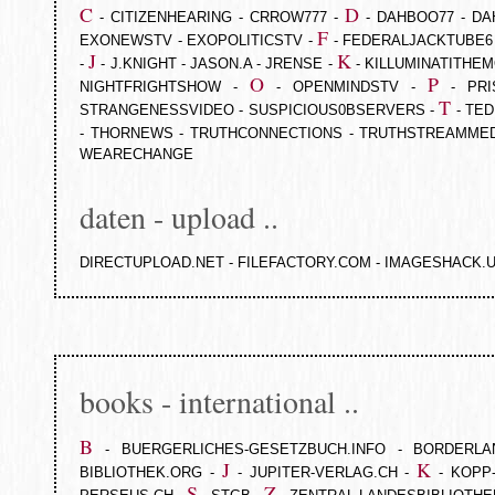
C
D
-
CITIZENHEARING
-
CRROW777
-
-
DAHBOO77
-
DA
F
EXONEWSTV
-
EXOPOLITICSTV
-
-
FEDERALJACKTUBE6
J
K
-
-
J.KNIGHT
-
JASON.A
-
JRENSE
-
-
KILLUMINATITHEM
O
P
NIGHTFRIGHTSHOW
-
-
OPENMINDSTV
-
-
PRI
T
STRANGENESSVIDEO
-
SUSPICIOUS0BSERVERS
-
-
TED
-
THORNEWS
-
TRUTHCONNECTIONS
-
TRUTHSTREAMMED
WEARECHANGE
daten - upload ..
DIRECTUPLOAD.NET
-
FILEFACTORY.COM
-
IMAGESHACK.
books - international ..
B
-
BUERGERLICHES-GESETZBUCH.INFO
-
BORDERLA
J
K
BIBLIOTHEK.ORG
-
-
JUPITER-VERLAG.CH
-
-
KOPP
S
Z